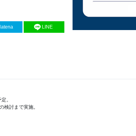
atena
LINE
予定。
みの検討まで実施。