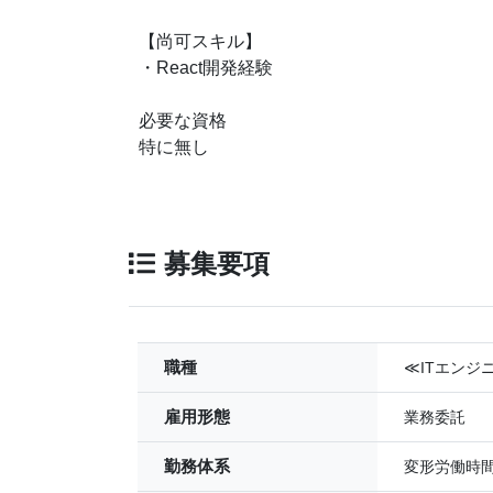
【尚可スキル】
・React開発経験
必要な資格
特に無し
募集要項
職種
≪ITエンジ
雇用形態
業務委託
勤務体系
変形労働時