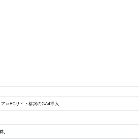
ニア≫ECサイト構築のGA4導入
間制